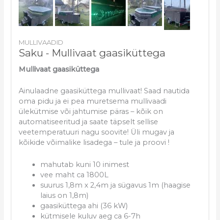
MULLIVAADID
Saku - Mullivaat gaasiküttega
Mullivaat gaasiküttega
Ainulaadne gaasiküttega mullivaat! Saad nautida
oma pidu ja ei pea muretsema mullivaadi
ülekütmise või jahtumise päras – kõik on
automatiseeritud ja saate täpselt sellise
veetemperatuuri nagu soovite! Üli mugav ja
kõikide võimalike lisadega – tule ja proovi !
mahutab kuni 10 inimest
vee maht ca 1800L
suurus 1,8m x 2,4m ja sügavus 1m (haagise
laius on 1,8m)
gaasiküttega ahi (36 kW)
kütmisele kuluv aeg ca 6-7h