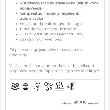
kütmisega saab alustada kohe (täitub kohe
sooja veega)
temperatuuri hoiab ja reguleerib
automaatika
soojustatud pealt, külgedelt ning alt
8 düüsiga võimas mullisüsteem
LED-tuled tünni sees (värvimuutev)
sisaldab mullivaadi pesu
Eri päevad nagu jaanipäev ja uusaasta on
eritariifiga!
Vali kalendrist soovitud rendipäevad ja kellaajad
ning näed hindasid täpsemalt järgmisel leheküljel!
€ 88
Alates
päevas