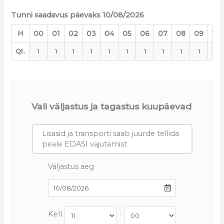
Tunni saadavus päevaks 10/08/2026
H
00
01
02
03
04
05
06
07
08
09
10
Qt.
1
1
1
1
1
1
1
1
1
1
1
Vali väljastus ja tagastus kuupäevad
Lisasid ja transporti saab juurde tellida
peale EDASI vajutamist
Väljastus aeg
Kell
: