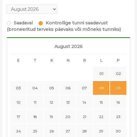
Saadaval
Kontrollige tunni saadavust
(broneeritud terveks päevaks või mõneks tunniks)
August 2026
E
T
K
N
R
L
P
01
02
03
04
05
06
07
08
09
10
11
12
13
14
15
16
17
18
19
20
21
22
23
24
25
26
27
28
29
30