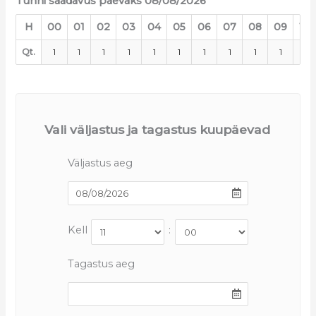
Tunni saadavus päevaks 08/08/2026
H
00
01
02
03
04
05
06
07
08
09
10
Qt.
1
1
1
1
1
1
1
1
1
1
1
Vali väljastus ja tagastus kuupäevad
Väljastus aeg
Kell
:
Tagastus aeg