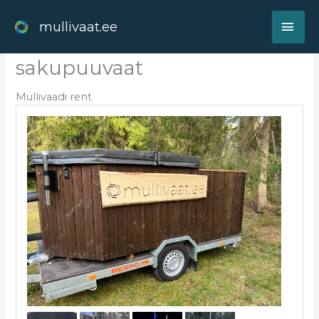
Skip
MAI
to
mullivaat.ee
content
ME
sakupuuvaat
Mullivaadi rent