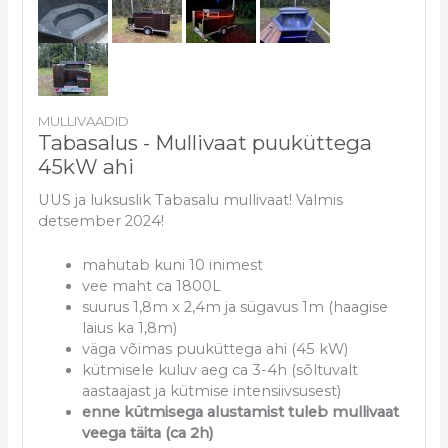
MULLIVAADID
Tabasalus - Mullivaat puuküttega
45kW ahi
UUS ja luksuslik Tabasalu mullivaat! Valmis
detsember 2024!
mahutab kuni 10 inimest
vee maht ca 1800L
suurus 1,8m x 2,4m ja sügavus 1m (haagise
laius ka 1,8m)
väga võimas puuküttega ahi (45 kW)
kütmisele kuluv aeg ca 3-4h (sõltuvalt
aastaajast ja kütmise intensiivsusest)
enne kütmisega alustamist tuleb mullivaat
veega täita (ca 2h)