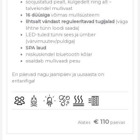
soojustatud pealt, külgedelt ning alt –
talvekindel mullivaat
16 düüsiga
võimas mullisüsteem
lihtsalt vändast reguleeritavad tugijalad
(väga
lihtne tünn loodi saada)
LED-tuled tünni sees ja ümber
(värvimuutev/puldiga)
SPA laud
niiskuskindel bluetooth kõlar
sisaldab mullivaadi pesu
Eri päevad nagu jaanipäev ja uusaasta on
eritariifiga!
€ 110
Alates
päevas