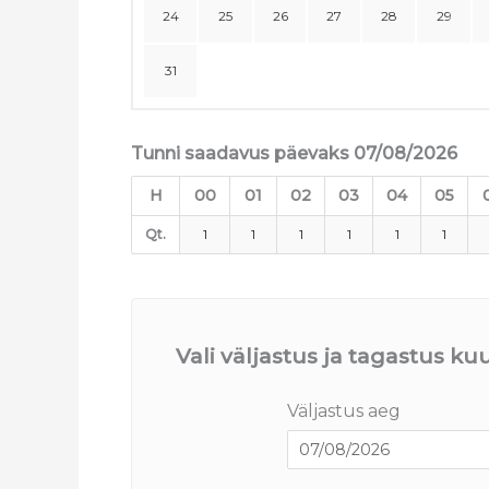
24
25
26
27
28
29
31
Tunni saadavus päevaks 07/08/2026
H
00
01
02
03
04
05
Qt.
1
1
1
1
1
1
Vali väljastus ja tagastus k
Väljastus aeg