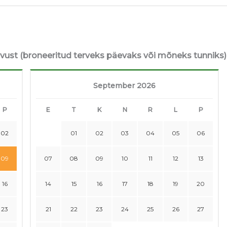
avust (broneeritud terveks päevaks või mõneks tunniks)
September 2026
P
E
T
K
N
R
L
P
02
01
02
03
04
05
06
09
07
08
09
10
11
12
13
16
14
15
16
17
18
19
20
23
21
22
23
24
25
26
27