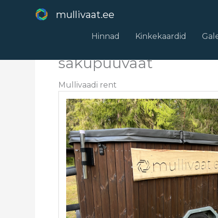
Skip
mullivaat.ee
to
content
Hinnad
Kinkekaardid
Gale
sakupuuvaat
Mullivaadi rent