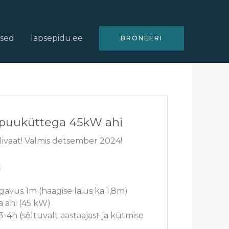
used
lapsepidu.ee
BRONEERI
t puuküttega 45kW ahi
livaat! Valmis detsember 2024!
t
gavus 1m (haagise laius ka 1,8m)
 ahi (45 kW)
-4h (sõltuvalt aastaajast ja kütmise