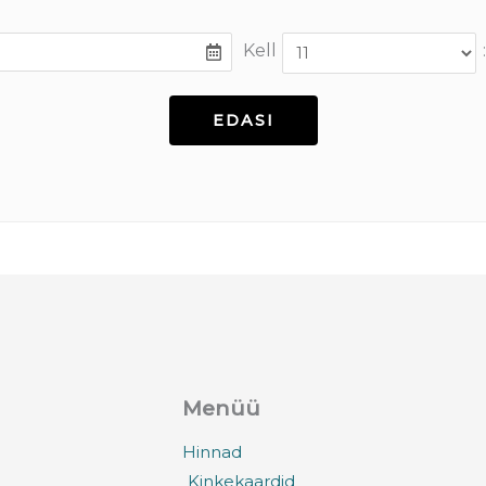
Kell
:
Menüü
Hinnad
Kinkekaardid