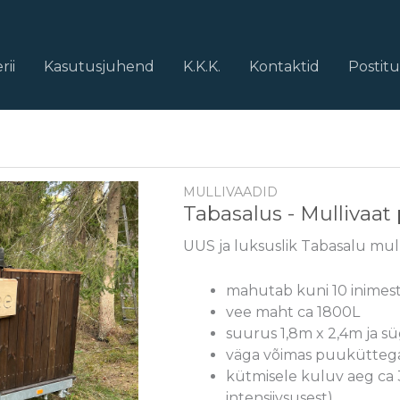
rii
Kasutusjuhend
K.K.K.
Kontaktid
Postit
MULLIVAADID
Tabasalus - Mullivaa
UUS ja luksuslik Tabasalu mul
mahutab kuni 10 inimes
vee maht ca 1800L
suurus 1,8m x 2,4m ja sü
väga võimas puuküttega
kütmisele kuluv aeg ca 3
intensiivsusest)