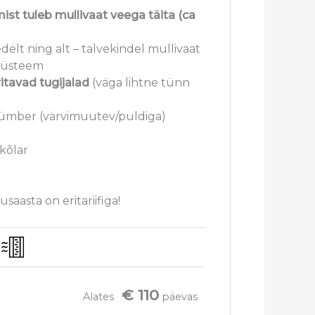
st tuleb mullivaat veega täita (ca
delt ning alt – talvekindel mullivaat
süsteem
ritavad tugijalad
(väga lihtne tünn
 ümber (värvimuutev/puldiga)
kõlar
saasta on eritariifiga!
€ 110
Alates
päevas