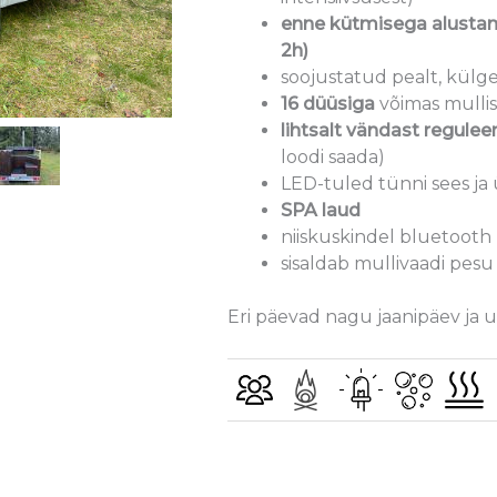
enne kütmisega alustami
2h)
soojustatud pealt, külge
16 düüsiga
võimas mulli
lihtsalt vändast regulee
loodi saada)
LED-tuled tünni sees ja
SPA laud
niiskuskindel bluetooth 
sisaldab mullivaadi pesu
Eri päevad nagu jaanipäev ja uu