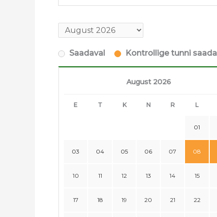
Saadaval
Kontrollige tunni saad
August 2026
E
T
K
N
R
L
01
03
04
05
06
07
08
10
11
12
13
14
15
17
18
19
20
21
22