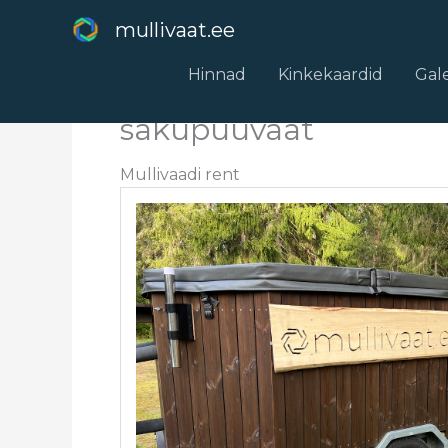
Skip
mullivaat.ee
to
content
Hinnad
Kinkekaardid
Gale
sakupuuvaat
Mullivaadi rent