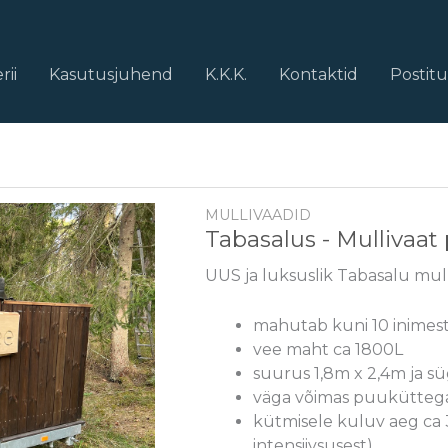
rii
Kasutusjuhend
K.K.K.
Kontaktid
Postit
MULLIVAADID
Tabasalus - Mullivaa
UUS ja luksuslik Tabasalu mul
mahutab kuni 10 inimes
vee maht ca 1800L
suurus 1,8m x 2,4m ja sü
väga võimas puuküttega
kütmisele kuluv aeg ca 3
intensiivsusest)