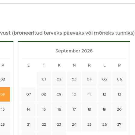
avust (broneeritud terveks päevaks või mõneks tunniks)
September 2026
P
E
T
K
N
R
L
P
02
01
02
03
04
05
06
09
07
08
09
10
11
12
13
16
14
15
16
17
18
19
20
23
21
22
23
24
25
26
27