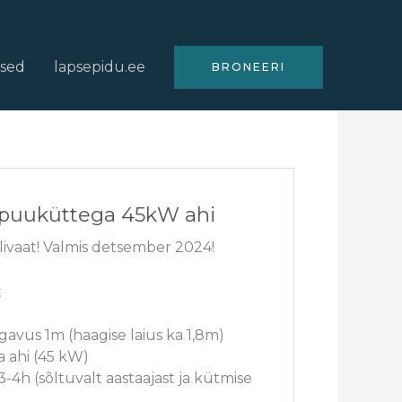
used
lapsepidu.ee
BRONEERI
t puuküttega 45kW ahi
livaat! Valmis detsember 2024!
t
gavus 1m (haagise laius ka 1,8m)
 ahi (45 kW)
-4h (sõltuvalt aastaajast ja kütmise