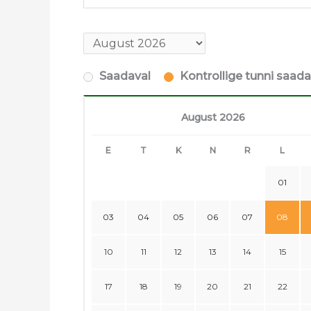
Saadaval
Kontrollige tunni saad
August 2026
E
T
K
N
R
L
01
03
04
05
06
07
08
10
11
12
13
14
15
17
18
19
20
21
22