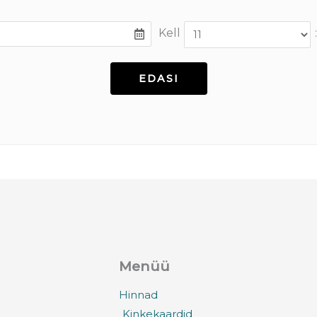
Kell
:
Menüü
Hinnad
Kinkekaardid