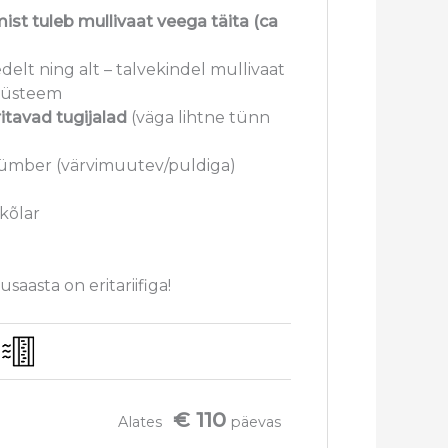
st tuleb mullivaat veega täita (ca
delt ning alt – talvekindel mullivaat
süsteem
ritavad tugijalad
(väga lihtne tünn
 ümber (värvimuutev/puldiga)
kõlar
saasta on eritariifiga!
€ 110
Alates
päevas