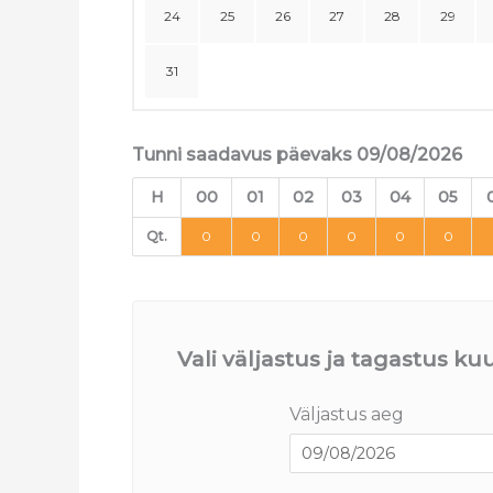
24
25
26
27
28
29
31
Tunni saadavus päevaks 09/08/2026
H
00
01
02
03
04
05
Qt.
0
0
0
0
0
0
Vali väljastus ja tagastus k
Väljastus aeg