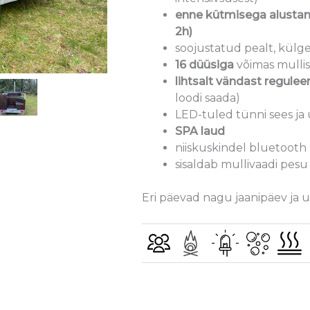
enne kütmisega alustami
2h)
soojustatud pealt, külge
16 düüsiga
võimas mulli
lihtsalt vändast regulee
loodi saada)
LED-tuled tünni sees ja
SPA laud
niiskuskindel bluetooth 
sisaldab mullivaadi pesu
Eri päevad nagu jaanipäev ja uu