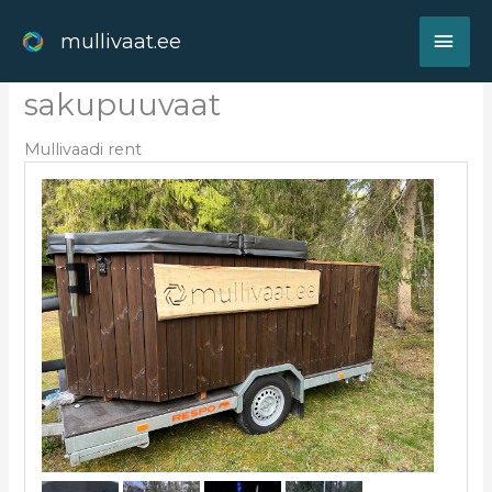
Skip
MAI
to
mullivaat.ee
content
ME
sakupuuvaat
Mullivaadi rent