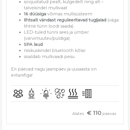
soojustatud pealt, külgedelt ning alt –
talvekindel mullivaat
16 düüsiga
võimas mullisüsteem
lihtsalt vändast reguleeritavad tugijalad
(väga
lihtne tünn loodi saada)
LED-tuled tünni sees ja ümber
(värvimuutev/puldiga)
SPA laud
niiskuskindel bluetooth kõlar
sisaldab mullivaadi pesu
Eri päevad nagu jaanipäev ja uusaasta on
eritariifiga!
€ 110
Alates
päevas