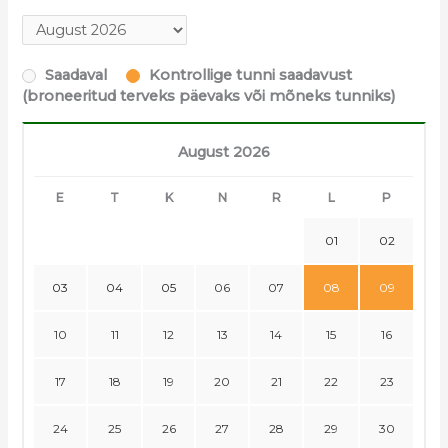
Saadaval
Kontrollige tunni saadavust
(broneeritud terveks päevaks või mõneks tunniks)
August 2026
E
T
K
N
R
L
P
01
02
03
04
05
06
07
08
09
10
11
12
13
14
15
16
17
18
19
20
21
22
23
24
25
26
27
28
29
30