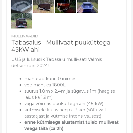
MULLIVAADID
Tabasalus - Mullivaat puuküttega
45kW ahi
UUS ja luksuslik Tabasalu mullivaat! Valmis
detsember 2024!
mahutab kuni 10 inimest
vee maht ca 1800L
suurus 1,8m x 2,4m ja sügavus 1m (haagise
laius ka 1,8m)
väga võimas puuküttega ahi (45 kW)
kütmisele kuluv aeg ca 3-4h (sõltuvalt
aastaajast ja kütmise intensiivsusest)
enne kütmisega alustamist tuleb mullivaat
veega täita (ca 2h)