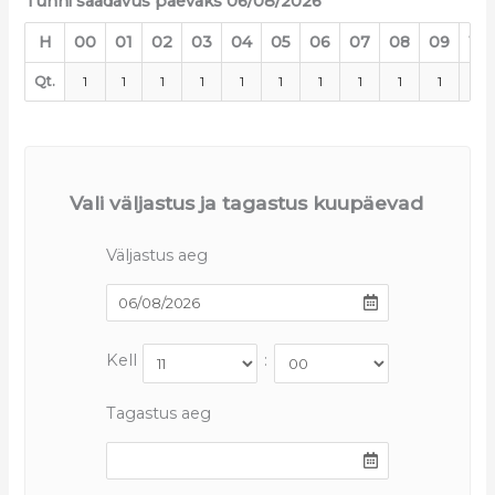
Tunni saadavus päevaks 06/08/2026
H
00
01
02
03
04
05
06
07
08
09
10
Qt.
1
1
1
1
1
1
1
1
1
1
1
Vali väljastus ja tagastus kuupäevad
Väljastus aeg
Kell
:
Tagastus aeg