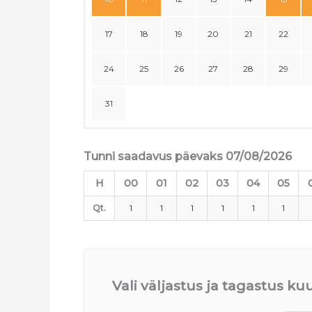
17
18
19
20
21
22
24
25
26
27
28
29
31
Tunni saadavus päevaks 07/08/2026
H
00
01
02
03
04
05
Qt.
1
1
1
1
1
1
Vali väljastus ja tagastus k