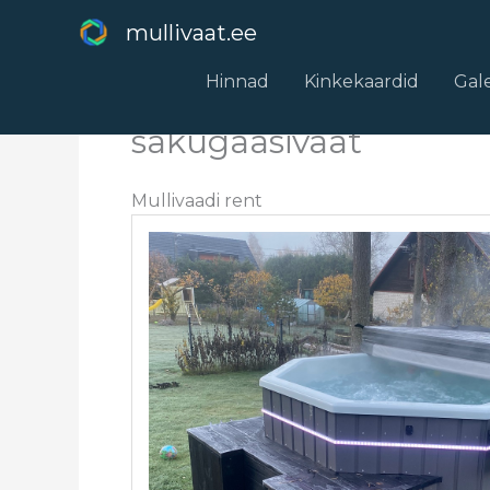
Skip
mullivaat.ee
to
content
Hinnad
Kinkekaardid
Gale
sakugaasivaat
Mullivaadi rent