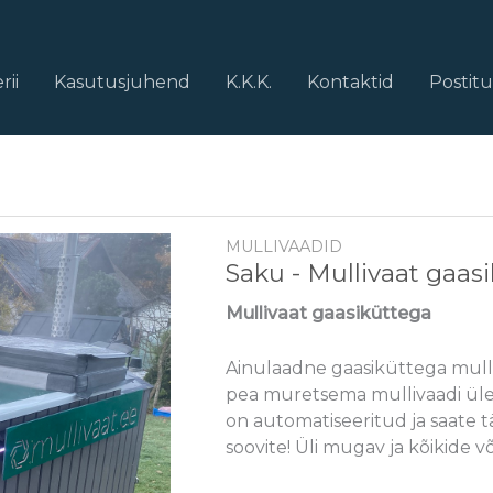
rii
Kasutusjuhend
K.K.K.
Kontaktid
Postit
MULLIVAADID
Saku - Mullivaat gaas
Mullivaat gaasiküttega
Ainulaadne gaasiküttega mulli
pea muretsema mullivaadi ülek
on automatiseeritud ja saate 
soovite! Üli mugav ja kõikide võ