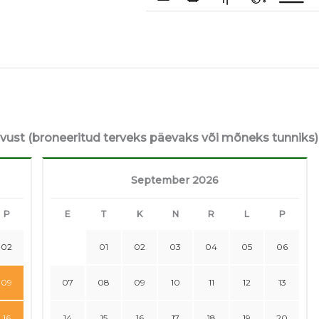
avust (broneeritud terveks päevaks või mõneks tunniks)
September 2026
P
E
T
K
N
R
L
P
02
01
02
03
04
05
06
09
07
08
09
10
11
12
13
16
14
15
16
17
18
19
20