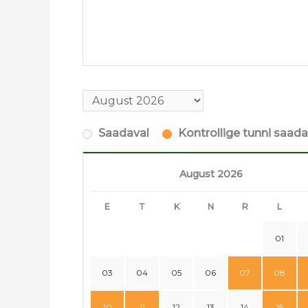
Saadaval
Kontrollige tunni saad
August 2026
E
T
K
N
R
L
01
03
04
05
06
07
08
10
11
12
13
14
15