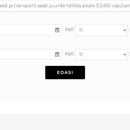
asid ja transporti saab juurde tellida peale EDASI vajutam
Kell
:
Kell
: