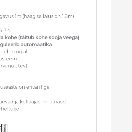
t
gavus 1m (haagise laius on 1,8m)
)
6-7h
a kohe (täitub kohe sooja veega)
eguleerib automaatika
delt ning alt
süsteem
värvimuutev)
saasta on eritariifiga!
päevad ja kellaajad ning näed
eheküljel!