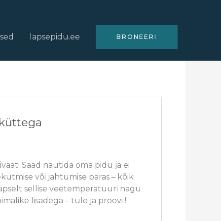
used
lapsepidu.ee
BRONEERI
iküttega
vaat! Saad nautida oma pidu ja ei
ütmise või jahtumise päras – kõik
täpselt sellise veetemperatuuri nagu
imalike lisadega – tule ja proovi !