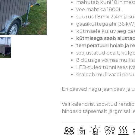
mahutab kuni 10 inimes
vee maht ca 1800L
suurus 1,8m x 2,4m ja sü
gaasiküttega ahi (36 kW
kütmisele kuluv aeg ca 
kütmisega saab alustad
temperatuuri hoiab ja r
soojustatud pealt, külge
8 düüsiga võimas mulli
LED-tuled tünni sees (
sisaldab mullivaadi pesu
Eri päevad nagu jaanipäev ja uu
Vali kalendrist soovitud rendi
hindasid täpsemalt järgmisel l