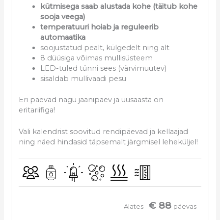
kütmisega saab alustada kohe (täitub kohe
sooja veega)
temperatuuri hoiab ja reguleerib
automaatika
soojustatud pealt, külgedelt ning alt
8 düüsiga võimas mullisüsteem
LED-tuled tünni sees (värvimuutev)
sisaldab mullivaadi pesu
Eri päevad nagu jaanipäev ja uusaasta on
eritariifiga!
Vali kalendrist soovitud rendipäevad ja kellaajad
ning näed hindasid täpsemalt järgmisel leheküljel!
€ 88
Alates
päevas