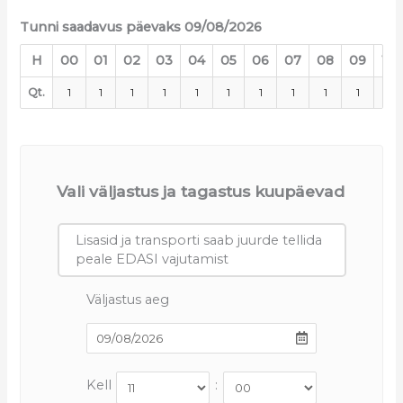
Tunni saadavus päevaks 09/08/2026
H
00
01
02
03
04
05
06
07
08
09
10
Qt.
1
1
1
1
1
1
1
1
1
1
1
Vali väljastus ja tagastus kuupäevad
Lisasid ja transporti saab juurde tellida
peale EDASI vajutamist
Väljastus aeg
Kell
: