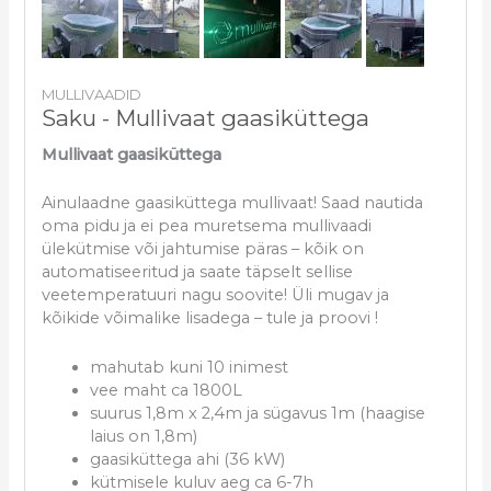
MULLIVAADID
Saku - Mullivaat gaasiküttega
Mullivaat gaasiküttega
Ainulaadne gaasiküttega mullivaat! Saad nautida
oma pidu ja ei pea muretsema mullivaadi
ülekütmise või jahtumise päras – kõik on
automatiseeritud ja saate täpselt sellise
veetemperatuuri nagu soovite! Üli mugav ja
kõikide võimalike lisadega – tule ja proovi !
mahutab kuni 10 inimest
vee maht ca 1800L
suurus 1,8m x 2,4m ja sügavus 1m (haagise
laius on 1,8m)
gaasiküttega ahi (36 kW)
kütmisele kuluv aeg ca 6-7h