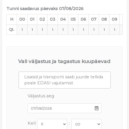
Tunni saadavus päevaks 07/08/2026
H
00
01
02
03
04
05
06
07
08
09
10
Qt.
1
1
1
1
1
1
1
1
1
1
1
Vali väljastus ja tagastus kuupäevad
Lisasid ja transporti saab juurde tellida
peale EDASI vajutamist
Väljastus aeg
Kell
: