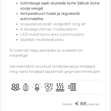
kütmisega saab alustada kohe (täitub kohe
sooja veega)
temperatuuri hoiab ja reguleerib
automaatika
soojustatud pealt, külgedelt ning alt
8 düüsiga võimas mullisüsteem
LED-tuled tünni sees (värvimuutev)
sisaldab mullivaadi pesu
Eri päevad nagu jaanipäev ja uusaasta on
eritariifiga!
Vali kalendrist soovitud rendipäevad ja kellaajad
ning näed hindasid täpsemalt järgmisel leheküljel!
€ 88
Alates
päevas