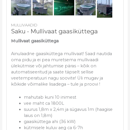
MULLIVAADID
Saku - Mullivaat gaasiküttega
Mullivaat gaasiküttega
Ainulaadne gaasiküttega mullivaat! Saad nautida
oma pidu ja ei pea muretsema mullivaadi
ülekütmise või jahtumise päras – kõik on
automatiseeritud ja saate täpselt sellise
veetemperatuuri nagu soovite! Üli mugav ja
kõikide võimalike lisadega – tule ja proovi !
mahutab kuni 10 inimest
vee maht ca 1800L
suurus 1,8m x 2,4m ja sügavus 1m (haagise
laius on 1,8m)
gaasiküttega ahi (36 kW)
kütmisele kuluv aeg ca 6-7h