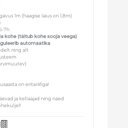
t
gavus 1m (haagise laius on 1,8m)
)
6-7h
a kohe (täitub kohe sooja veega)
eguleerib automaatika
delt ning alt
süsteem
värvimuutev)
saasta on eritariifiga!
päevad ja kellaajad ning näed
eheküljel!