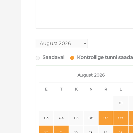
Saadaval
Kontrollige tunni saad
August 2026
E
T
K
N
R
L
01
03
04
05
06
07
08
10
11
12
13
14
15