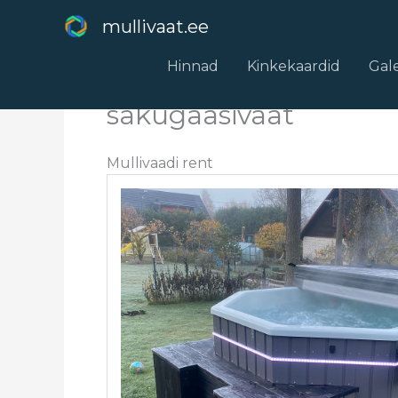
Skip
mullivaat.ee
to
content
Hinnad
Kinkekaardid
Gale
sakugaasivaat
Mullivaadi rent