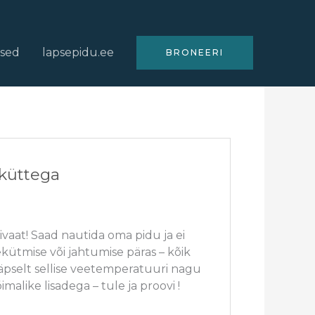
used
lapsepidu.ee
BRONEERI
iküttega
vaat! Saad nautida oma pidu ja ei
ütmise või jahtumise päras – kõik
täpselt sellise veetemperatuuri nagu
imalike lisadega – tule ja proovi !