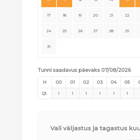
17
18
19
20
21
22
24
25
26
27
28
29
31
Tunni saadavus päevaks 07/08/2026
H
00
01
02
03
04
05
Qt.
1
1
1
1
1
1
Vali väljastus ja tagastus k