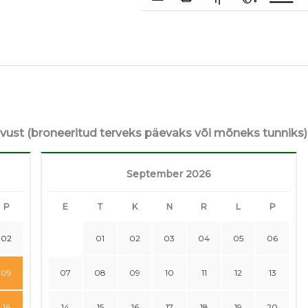
avust (broneeritud terveks päevaks või mõneks tunniks)
September 2026
P
E
T
K
N
R
L
P
02
01
02
03
04
05
06
09
07
08
09
10
11
12
13
16
14
15
16
17
18
19
20