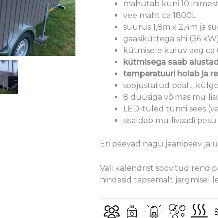
mahutab kuni 10 inimes
vee maht ca 1800L
suurus 1,8m x 2,4m ja sü
gaasiküttega ahi (36 kW
kütmisele kuluv aeg ca 
kütmisega saab alustad
temperatuuri hoiab ja r
soojustatud pealt, külge
8 düüsiga võimas mulli
LED-tuled tünni sees (
sisaldab mullivaadi pesu
Eri päevad nagu jaanipäev ja uu
Vali kalendrist soovitud rendi
hindasid täpsemalt järgmisel l