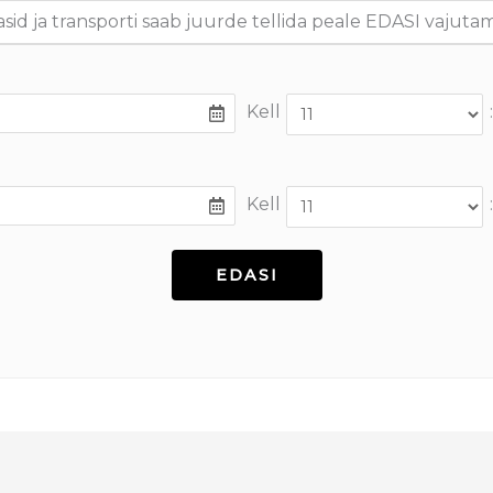
asid ja transporti saab juurde tellida peale EDASI vajutam
Kell
:
Kell
: