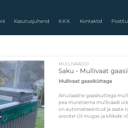
rii
Kasutusjuhend
K.K.K.
Kontaktid
Postit
MULLIVAADID
Saku - Mullivaat gaas
Mullivaat gaasiküttega
Ainulaadne gaasiküttega mulli
pea muretsema mullivaadi ülek
on automatiseeritud ja saate 
soovite! Üli mugav ja kõikide võ