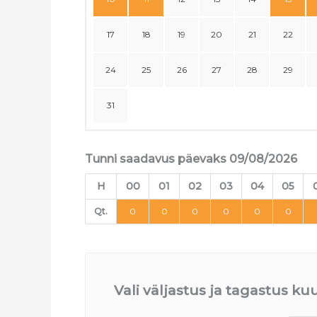
17
18
19
20
21
22
24
25
26
27
28
29
31
Tunni saadavus päevaks 09/08/2026
H
00
01
02
03
04
05
Qt.
0
0
0
0
0
0
Vali väljastus ja tagastus k