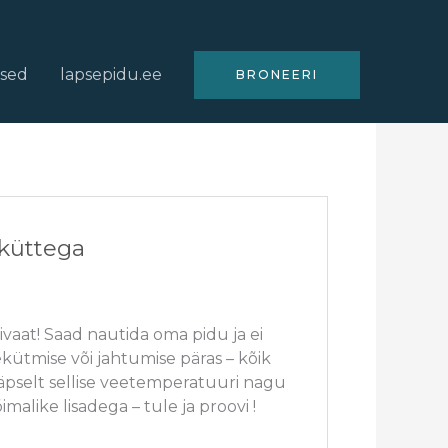
used
lapsepidu.ee
BRONEERI
iküttega
vaat! Saad nautida oma pidu ja ei
ütmise või jahtumise päras – kõik
täpselt sellise veetemperatuuri nagu
imalike lisadega – tule ja proovi !