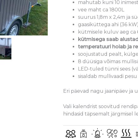
mahutab kuni 10 inimes
vee maht ca 1800L
suurus 1,8m x 2,4m ja sü
gaasiküttega ahi (36 kW
kütmisele kuluv aeg ca 
kütmisega saab alustad
temperatuuri hoiab ja r
soojustatud pealt, külge
8 düüsiga võimas mulli
LED-tuled tünni sees (
sisaldab mullivaadi pesu
Eri päevad nagu jaanipäev ja uu
Vali kalendrist soovitud rendi
hindasid täpsemalt järgmisel l