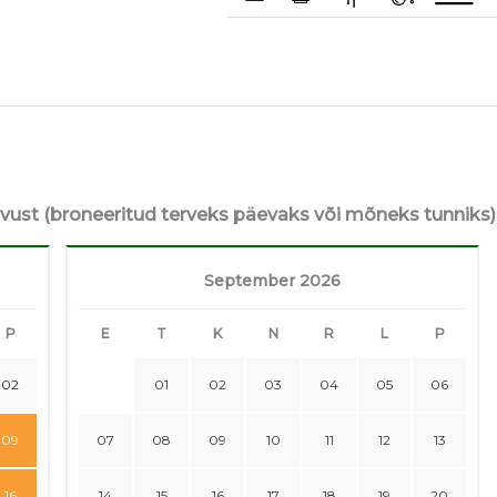
avust (broneeritud terveks päevaks või mõneks tunniks)
September 2026
P
E
T
K
N
R
L
P
02
01
02
03
04
05
06
09
07
08
09
10
11
12
13
16
14
15
16
17
18
19
20