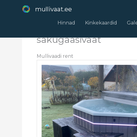
Skip
mullivaat.ee
to
content
Hinnad
Kinkekaardid
Gale
sakugaasivaat
Mullivaadi rent