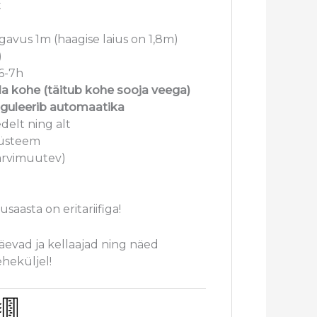
t
gavus 1m (haagise laius on 1,8m)
)
6-7h
a kohe (täitub kohe sooja veega)
eguleerib automaatika
delt ning alt
süsteem
värvimuutev)
saasta on eritariifiga!
päevad ja kellaajad ning näed
eheküljel!