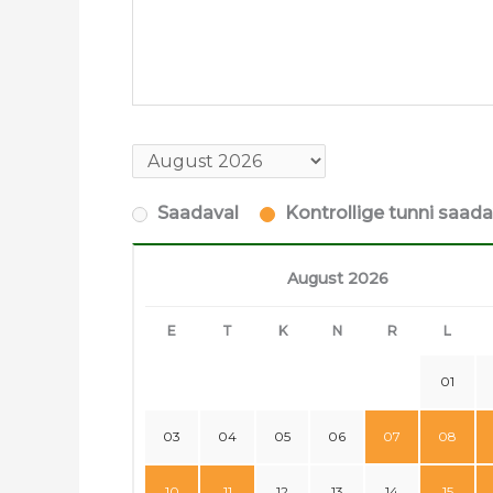
Saadaval
Kontrollige tunni saad
August 2026
E
T
K
N
R
L
01
03
04
05
06
07
08
10
11
12
13
14
15