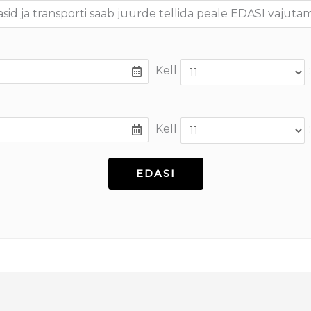
asid ja transporti saab juurde tellida peale EDASI vajutam
Kell
:
Kell
: