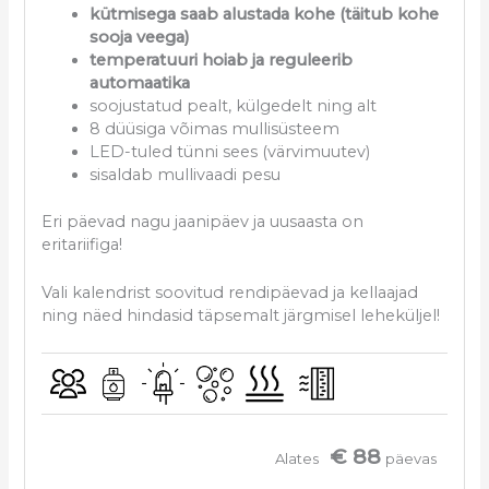
kütmisega saab alustada kohe (täitub kohe
sooja veega)
temperatuuri hoiab ja reguleerib
automaatika
soojustatud pealt, külgedelt ning alt
8 düüsiga võimas mullisüsteem
LED-tuled tünni sees (värvimuutev)
sisaldab mullivaadi pesu
Eri päevad nagu jaanipäev ja uusaasta on
eritariifiga!
Vali kalendrist soovitud rendipäevad ja kellaajad
ning näed hindasid täpsemalt järgmisel leheküljel!
€ 88
Alates
päevas