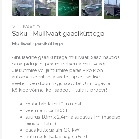
MULLIVAADID
Saku - Mullivaat gaasiküttega
Mullivaat gaasiküttega
Ainulaadne gaasiküttega mullivaat! Saad nautida
oma pidu ja ei pea muretsema mullivaadi
ülekütmise või jahtumise päras – kõik on
automatiseeritud ja saate täpselt sellise
veetemperatuuri nagu soovite! Üli mugav ja
kõikide võimalike lisadega – tule ja proovi !
mahutab kuni 10 inimest
vee maht ca 1800L
suurus 1,8m x 2,4m ja sügavus 1m (haagise
laius on 1,8m)
gaasiküttega ahi (36 kW)
kütmisele kuluv aeg ca 6-7h