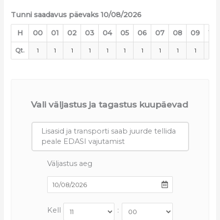
Tunni saadavus päevaks 10/08/2026
H
00
01
02
03
04
05
06
07
08
09
10
Qt.
1
1
1
1
1
1
1
1
1
1
1
Vali väljastus ja tagastus kuupäevad
Lisasid ja transporti saab juurde tellida
peale EDASI vajutamist
Väljastus aeg
Kell
: