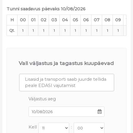
Tunni saadavus päevaks 10/08/2026
H
00
01
02
03
04
05
06
07
08
09
10
Qt.
1
1
1
1
1
1
1
1
1
1
1
Vali väljastus ja tagastus kuupäevad
Lisasid ja transporti saab juurde tellida
peale EDASI vajutamist
Väljastus aeg
Kell
: