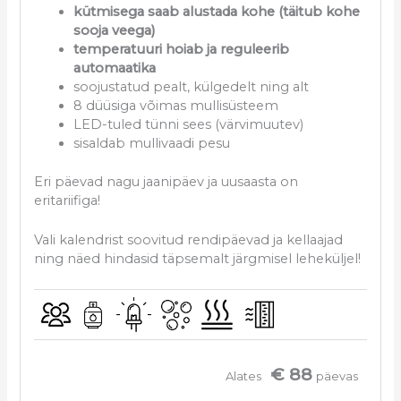
kütmisega saab alustada kohe (täitub kohe
sooja veega)
temperatuuri hoiab ja reguleerib
automaatika
soojustatud pealt, külgedelt ning alt
8 düüsiga võimas mullisüsteem
LED-tuled tünni sees (värvimuutev)
sisaldab mullivaadi pesu
Eri päevad nagu jaanipäev ja uusaasta on
eritariifiga!
Vali kalendrist soovitud rendipäevad ja kellaajad
ning näed hindasid täpsemalt järgmisel leheküljel!
€ 88
Alates
päevas