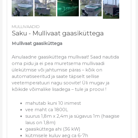
MULLIVAADID
Saku - Mullivaat gaasiküttega
Mullivaat gaasiküttega
Ainulaadne gaasiküttega mullivaat! Saad nautida
oma pidu ja ei pea muretsema mullivaadi
ülekütmise või jahtumise päras – kõik on
automatiseeritud ja saate täpselt sellise
veetemperatuuri nagu soovite! Üli mugav ja
kõikide võimalike lisadega – tule ja proovi !
mahutab kuni 10 inimest
vee maht ca 1800L
suurus 1,8m x 2,4m ja sügavus 1m (haagise
laius on 1,8m)
gaasiküttega ahi (36 kW)
kütmisele kuluv aeg ca 6-7h